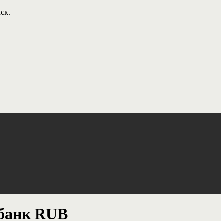
ск.
рбанк RUB