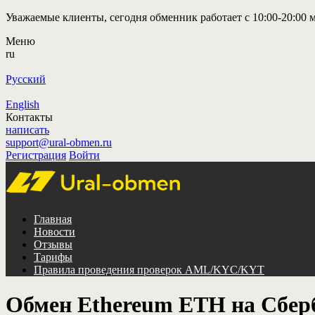
Уважаемые клиенты, сегодня обменник работает с 10:00-20:00 м
Меню
ru
Русский
English
Контакты
написать
support@ural-obmen.ru
Регистрация
Войти
Главная
Новости
Отзывы
Тарифы
Правила проведения проверок AML/KYC/KYT
Обмен Ethereum ETH на Сбе