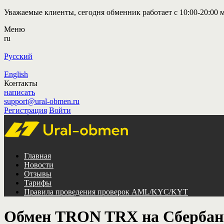
Уважаемые клиенты, сегодня обменник работает с 10:00-20:00 м
Меню
ru
Русский
English
Контакты
написать
support@ural-obmen.ru
Регистрация
Войти
Главная
Новости
Отзывы
Тарифы
Правила проведения проверок AML/KYC/KYT
Обмен TRON TRX на Сберба