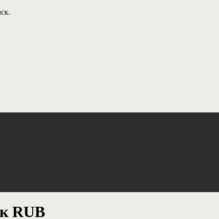
ск.
нк RUB