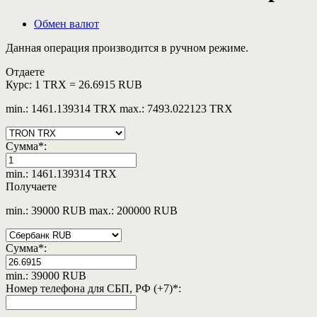
Обмен валют
Данная операция производится в ручном режиме.
Отдаете
Курс:
1 TRX = 26.6915 RUB
min.: 1461.139314 TRX
max.: 7493.022123 TRX
Сумма
*
:
min.: 1461.139314 TRX
Получаете
min.: 39000 RUB
max.: 200000 RUB
Сумма
*
:
min.: 39000 RUB
Номер телефона для СБП, РФ (+7)
*
: